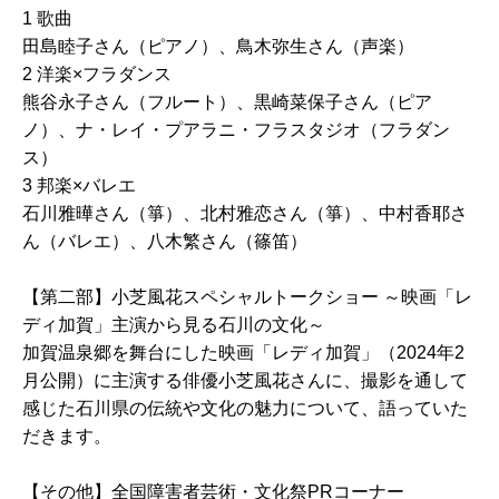
1 歌曲
田島睦子さん（ピアノ）、鳥木弥生さん（声楽）
2 洋楽×フラダンス
熊谷永子さん（フルート）、黒崎菜保子さん（ピア
ノ）、ナ・レイ・プアラニ・フラスタジオ（フラダン
ス）
3 邦楽×バレエ
石川雅曄さん（箏）、北村雅恋さん（箏）、中村香耶さ
ん（バレエ）、八木繁さん（篠笛）
【第二部】小芝風花スペシャルトークショー ～映画「レ
ディ加賀」主演から見る石川の文化～
加賀温泉郷を舞台にした映画「レディ加賀」（2024年2
月公開）に主演する俳優小芝風花さんに、撮影を通して
感じた石川県の伝統や文化の魅力について、語っていた
だきます。
【その他】全国障害者芸術・文化祭PRコーナー