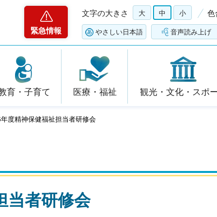
文字の大きさ
大
中
小
色
緊急情報
やさしい日本語
音声読み上げ
教育・子育て
医療・福祉
観光・文化・スポ
和6年度精神保健福祉担当者研修会
担当者研修会