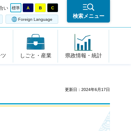
合い
標準
A
B
C
検索メニュー
Foreign Language
ーツ
しごと・産業
県政情報・統計
更新日：2024年6月17日