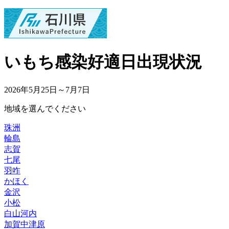
いもち感染好適日出現状況
2026年5月25日～7月7日
地域を選んでください
珠洲
輪島
志賀
七尾
羽咋
かほく
金沢
小松
白山河内
加賀中津原