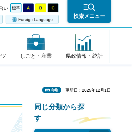
合い
標準
A
B
C
検索メニュー
Foreign Language
ーツ
しごと・産業
県政情報・統計
更新日：2025年12月1日
印刷
同じ分類から探
す