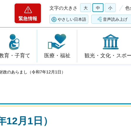
文字の大きさ
大
中
小
色
緊急情報
やさしい日本語
音声読み上げ
教育・子育て
医療・福祉
観光・文化・スポ
 財政のあらまし（令和7年12月1日）
12月1日）